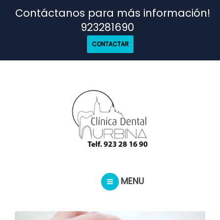
TRATAMIENTOS
Contáctanos para más información!
923281690
NUESTRO EQUIPO
CONTACTAR
CASOS REALES
SEGUROS DENTALES
BLOG
MENU
PEDIR CITA
INICIO
TRATAMIENTOS