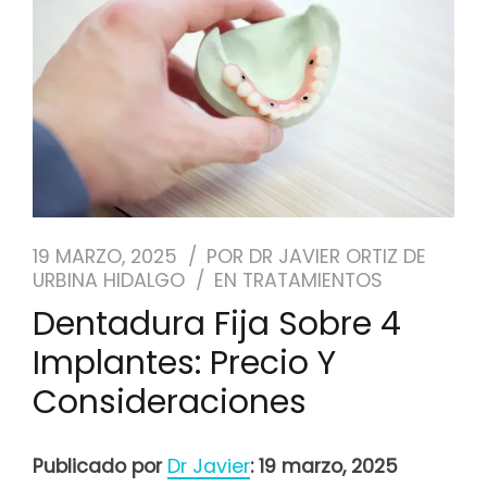
NUESTRO EQUIPO
CASOS REALES
SEGUROS DENTALES
BLOG
19 MARZO, 2025
POR
DR JAVIER ORTIZ DE
URBINA HIDALGO
EN
TRATAMIENTOS
PEDIR CITA
Dentadura Fija Sobre 4
Implantes: Precio Y
Consideraciones
Publicado por
Dr Javier
: 19 marzo, 2025