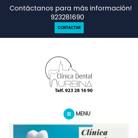
TRATAMIENTOS
Contáctanos para más información!
923281690
NUESTRO EQUIPO
CONTACTAR
CASOS REALES
SEGUROS DENTALES
BLOG
MENU
PEDIR CITA
INICIO
TRATAMIENTOS