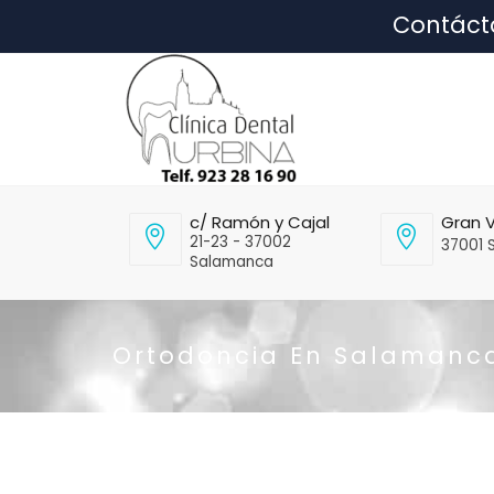
Contáct
c/ Ramón y Cajal
Gran V
21-23 - 37002
37001 
Salamanca
Ortodoncia En Salamanc