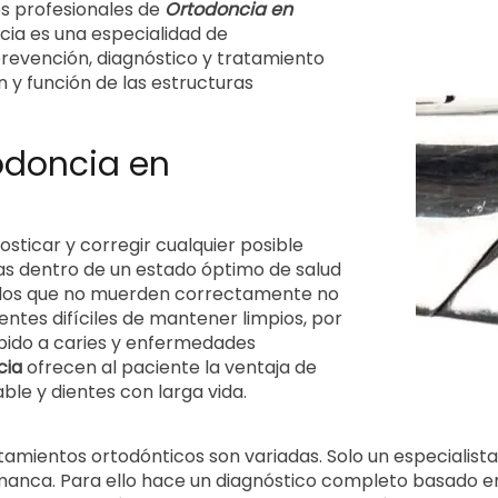
s profesionales de
Ortodoncia en
ncia es una especialidad de
prevención, diagnóstico y tratamiento
n y función de las estructuras
todoncia en
sticar y corregir cualquier posible
las dentro de un estado óptimo de salud
o los que no muerden correctamente no
ientes difíciles de mantener limpios, por
ebido a caries y enfermedades
cia
ofrecen al paciente la ventaja de
le y dientes con larga vida.
tamientos ortodónticos son variadas. Solo un especialist
anca. Para ello hace un diagnóstico completo basado en l