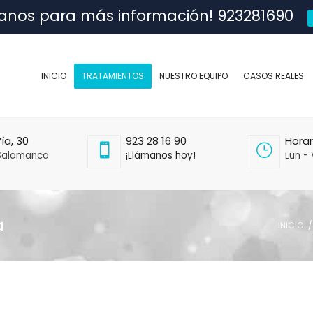
anos para más información! 923281690
INICIO
TRATAMIENTOS
NUESTRO EQUIPO
CASOS REALES
ía, 30
923 28 16 90
Horar
Salamanca
¡Llámanos hoy!
Lun - 
a
INICIO