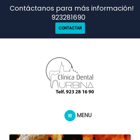
TRATAMIENTOS
Contáctanos para más información!
923281690
NUESTRO EQUIPO
CONTACTAR
CASOS REALES
SEGUROS DENTALES
BLOG
MENU
PEDIR CITA
INICIO
TRATAMIENTOS