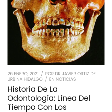
NUESTRO EQUIPO
CASOS REALES
SEGUROS DENTALES
BLOG
PEDIR CITA
26 ENERO, 2021
POR
DR JAVIER ORTIZ DE
URBINA HIDALGO
EN
NOTICIAS
Historia De La
Odontología: Línea Del
Tiempo Con Los