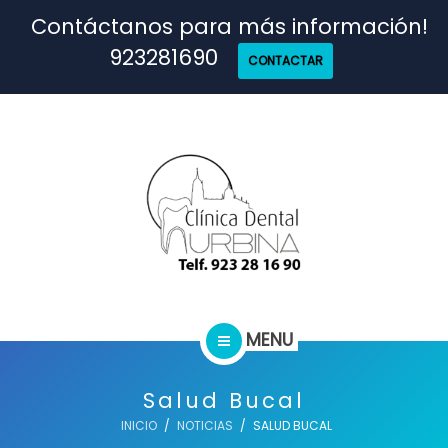
TRATAMIENTOS
Contáctanos para más información!
923281690
CONTACTAR
NUESTRO EQUIPO
CASOS REALES
SEGUROS DENTALES
BLOG
MENU
INICIO
PEDIR CITA
Salud Bucal
TRATAMIENTOS
INICIO
NOTICIAS
SALUD BUCAL