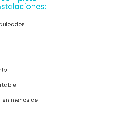
stalaciones:
quipados
nto
rtable
ón en menos de