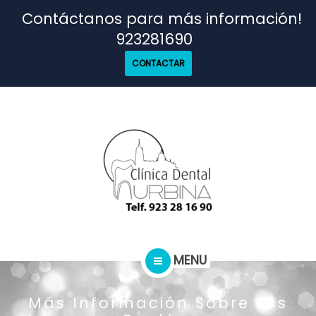
TRATAMIENTOS
Contáctanos para más información!
923281690
NUESTRO EQUIPO
CONTACTAR
CASOS REALES
SEGUROS DENTALES
BLOG
MENU
PEDIR CITA
INICIO
Más Información Sobre Las
TRATAMIENTOS