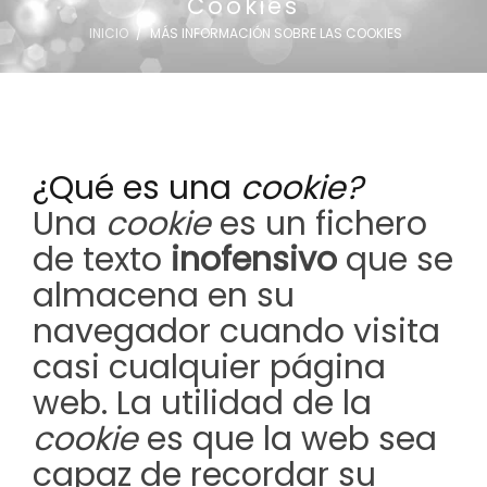
Cookies
INICIO
MÁS INFORMACIÓN SOBRE LAS COOKIES
NUESTRO EQUIPO
CASOS REALES
SEGUROS DENTALES
¿Qué es una
cookie?
BLOG
Una
cookie
es un fichero
de texto
inofensivo
que se
almacena en su
PEDIR CITA
navegador cuando visita
casi cualquier página
web. La utilidad de la
cookie
es que la web sea
capaz de recordar su