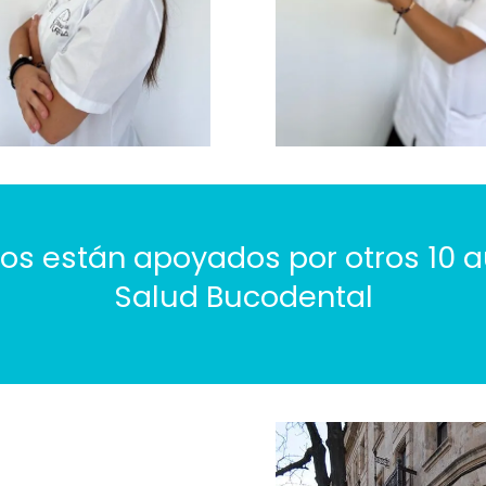
s están apoyados por otros 10 aux
Salud Bucodental