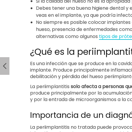
Si la calidad del hueso no es la apropiada
Debes tener una buena higiene dental y e
veas en el implante, ya que podría infec
No siempre es posible colocar implantes 
hueso, presencia de enfermedades como d
alternativas como algunos
tipos de próte
¿Qué es la periimplanti
Es una infección que se produce en la cavida
implante. Produce principalmente inflamació
debilitación y pérdida del hueso periimplant
La periimplantitis
solo afecta a personas q
produce principalmente por la acumulación 
y por la entrada de microorganismos a la c
Importancia de un diagn
La periimplantitis no tratada puede provocar