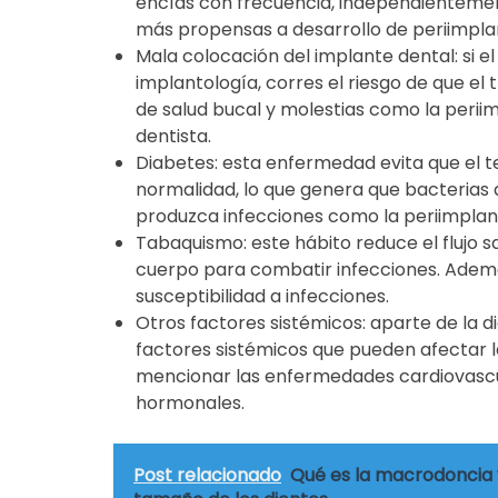
encías con frecuencia, independientement
más propensas a desarrollo de periimplant
Mala colocación del implante dental: si 
implantología, corres el riesgo de que e
de salud bucal y molestias como la periim
dentista.
Diabetes: esta enfermedad evita que el t
normalidad, lo que genera que bacterias a
produzca infecciones como la periimplanti
Tabaquismo: este hábito reduce el flujo s
cuerpo para combatir infecciones. Ademá
susceptibilidad a infecciones.
Otros factores sistémicos: aparte de la 
factores sistémicos que pueden afectar l
mencionar las enfermedades cardiovascula
hormonales.
Post relacionado
Qué es la macrodoncia y