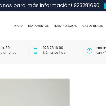
anos para más información! 923281690
INICIO
TRATAMIENTOS
NUESTRO EQUIPO
CASOS REALES
ía, 30
923 28 16 90
Horar
Salamanca
¡Llámanos hoy!
Lun - 