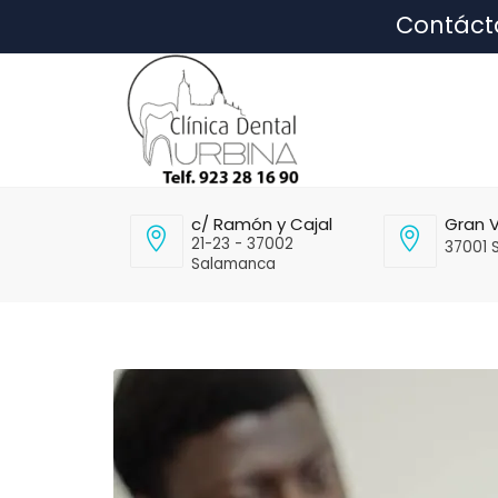
Contáct
c/ Ramón y Cajal
Gran V
21-23 - 37002
37001 
Salamanca