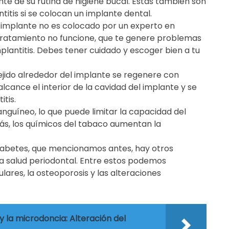
e de su rutina de higiene bucal. Estas también son
itis si se colocan un implante dental.
el implante no es colocado por un experto en
l tratamiento no funcione, que te genere problemas
plantitis. Debes tener cuidado y escoger bien a tu
ejido alrededor del implante se regenere con
lcance el interior de la cavidad del implante y se
tis.
anguíneo, lo que puede limitar la capacidad del
s, los químicos del tabaco aumentan la
diabetes, que mencionamos antes, hay otros
a salud periodontal. Entre estos podemos
res, la osteoporosis y las alteraciones
 la microdoncia: Alteración del