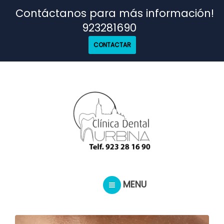
TRATAMIENTOS
Contáctanos para más información!
923281690
NUESTRO EQUIPO
CONTACTAR
CASOS REALES
SEGUROS DENTALES
BLOG
MENU
PEDIR CITA
INICIO
TRATAMIENTOS