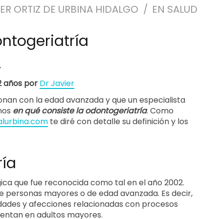
IER ORTIZ DE URBINA HIDALGO
EN
SALUD
ntogeriatría
4
 2 años por
Dr Javier
onan con la edad avanzada y que un especialista
mos
en qué consiste la odontogeriatría
. Como
alurbina.com
te diré con detalle su definición y los
ría
gica que fue reconocida como tal en el año 2002.
de personas mayores o de edad avanzada. Es decir,
edades y afecciones relacionadas con procesos
esentan en adultos mayores.