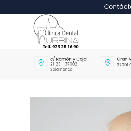
Contáct
c/ Ramón y Cajal
Gran V
21-23 - 37002
37001 
Salamanca