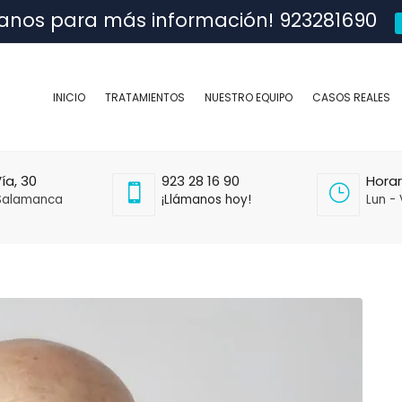
anos para más información! 923281690
INICIO
TRATAMIENTOS
NUESTRO EQUIPO
CASOS REALES
ía, 30
923 28 16 90
Horar
Salamanca
¡Llámanos hoy!
Lun - 