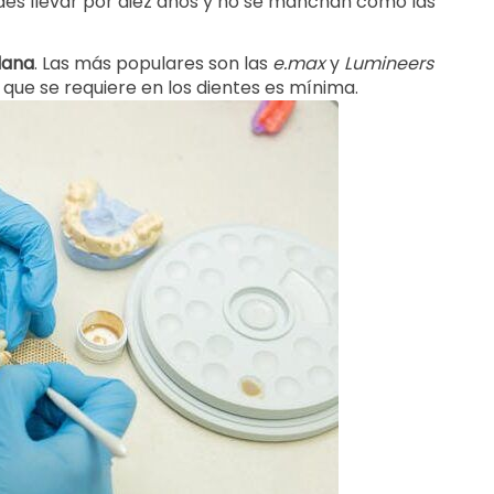
edes llevar por diez años y no se manchan como las
lana
. Las más populares son las
e.max
y
Lumineers
 que se requiere en los dientes es mínima.