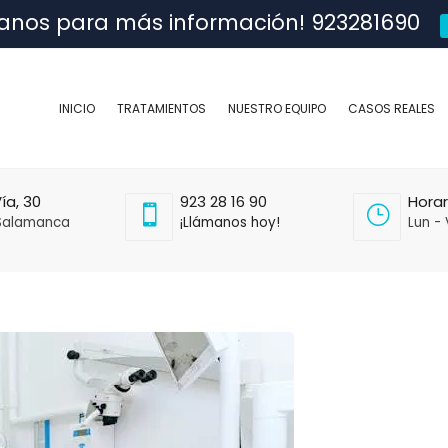
anos para más información! 923281690
INICIO
TRATAMIENTOS
NUESTRO EQUIPO
CASOS REALES
ía, 30
923 28 16 90
Horar
Salamanca
¡Llámanos hoy!
Lun - 