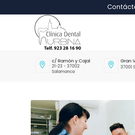
Contáct
c/ Ramón y Cajal
Gran V
21-23 - 37002
37001 
Salamanca