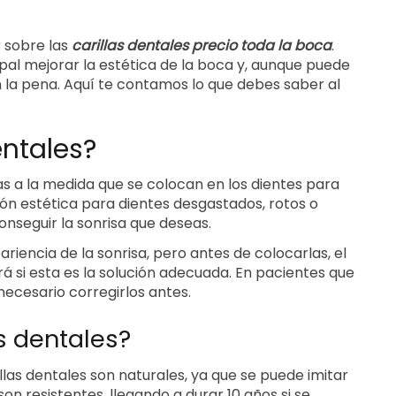
r sobre las
carillas dentales precio toda la boca
.
pal mejorar la estética de la boca y, aunque puede
n la pena. Aquí te contamos lo que debes saber al
entales?
as a la medida que se colocan en los dientes para
ión estética para dientes desgastados, rotos o
onseguir la sonrisa que deseas.
ariencia de la sonrisa, pero antes de colocarlas, el
á si esta es la solución adecuada. En pacientes que
ecesario corregirlos antes.
as dentales?
llas dentales son naturales, ya que se puede imitar
on resistentes, llegando a durar 10 años si se