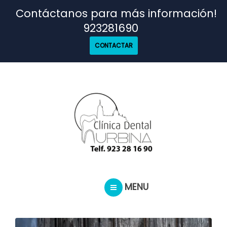
TRATAMIENTOS
Contáctanos para más información!
923281690
NUESTRO EQUIPO
CONTACTAR
CASOS REALES
SEGUROS DENTALES
BLOG
MENU
PEDIR CITA
INICIO
TRATAMIENTOS