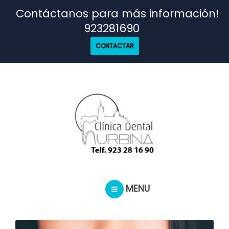
TRATAMIENTOS
Contáctanos para más información!
923281690
NUESTRO EQUIPO
CONTACTAR
CASOS REALES
SEGUROS DENTALES
BLOG
MENU
PEDIR CITA
INICIO
TRATAMIENTOS