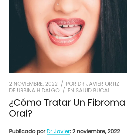
NUESTRO EQUIPO
CASOS REALES
SEGUROS DENTALES
BLOG
PEDIR CITA
2 NOVIEMBRE, 2022
POR
DR JAVIER ORTIZ
DE URBINA HIDALGO
EN
SALUD BUCAL
¿Cómo Tratar Un Fibroma
Oral?
Publicado por
Dr Javier
: 2 noviembre, 2022