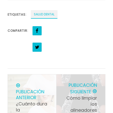
SALUD DENTAL
ETIQUETAS:
COMPARTIR:
PUBLICACIÓN
PUBLICACIÓN
SIGUIENTE
ANTERIOR
Cómo limpiar
¿Cuánto dura
los
la
alineadores