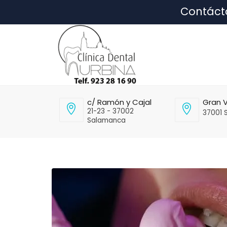
Contáct
c/ Ramón y Cajal
Gran V
21-23 - 37002
37001 
Salamanca