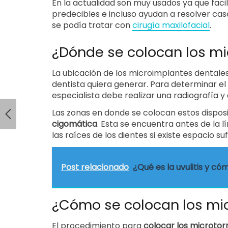
En la actualidad son muy usados ya que faci
predecibles e incluso ayudan a resolver ca
se podía tratar con
cirugía maxilofacial
.
¿Dónde se colocan los m
La ubicación de los microimplantes dentale
dentista quiera generar. Para determinar el
especialista debe realizar una radiografía y
Las zonas en donde se colocan estos dispos
cigomática
. Esta se encuentra antes de la l
las raíces de los dientes si existe espacio suf
Post relacionado
¿Qué es la uvulitis y có
¿Cómo se colocan los mi
El procedimiento para
colocar los microtorni