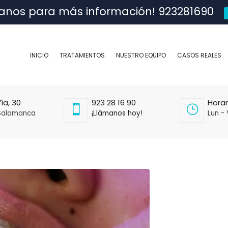
anos para más información! 923281690
INICIO
TRATAMIENTOS
NUESTRO EQUIPO
CASOS REALES
ía, 30
923 28 16 90
Horar
Salamanca
¡Llámanos hoy!
Lun - 