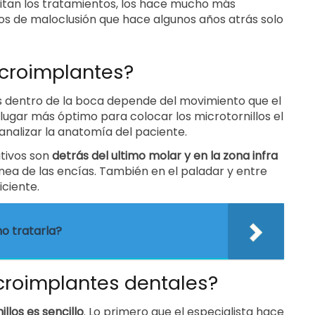
litan los tratamientos, los hace mucho más
sos de maloclusión que hace algunos años atrás solo
icroimplantes?
s dentro de la boca depende del movimiento que el
 lugar más óptimo para colocar los microtornillos el
 analizar la anatomía del paciente.
itivos son
detrás del ultimo molar y en la zona
infra
ínea de las encías. También en el paladar y entre
iciente.
mo tratarla?
croimplantes dentales?
llos es sencillo
. Lo primero que el especialista hace