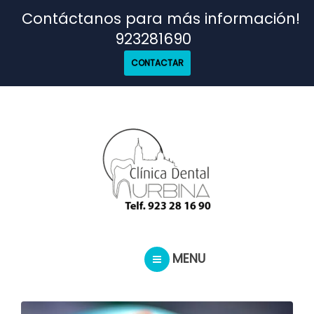
TRATAMIENTOS
Contáctanos para más información!
923281690
NUESTRO EQUIPO
CONTACTAR
CASOS REALES
SEGUROS DENTALES
BLOG
MENU
PEDIR CITA
INICIO
TRATAMIENTOS