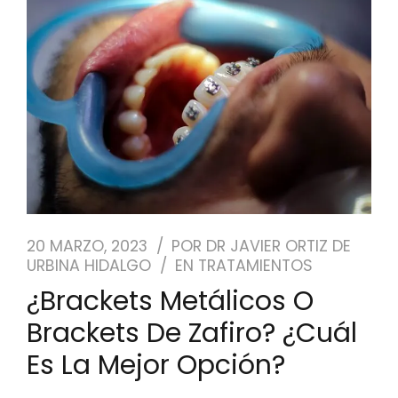
NUESTRO EQUIPO
CASOS REALES
SEGUROS DENTALES
BLOG
PEDIR CITA
20 MARZO, 2023
POR
DR JAVIER ORTIZ DE
URBINA HIDALGO
EN
TRATAMIENTOS
¿Brackets Metálicos O
Brackets De Zafiro? ¿Cuál
Es La Mejor Opción?