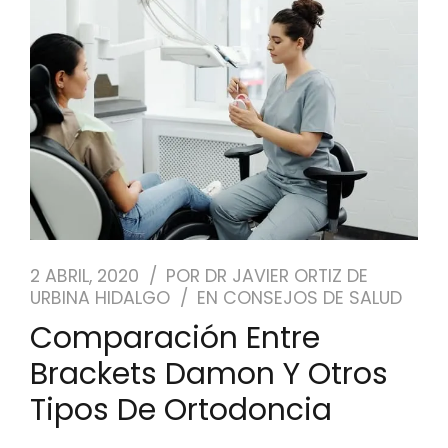
NUESTRO EQUIPO
CASOS REALES
SEGUROS DENTALES
BLOG
PEDIR CITA
2 ABRIL, 2020
POR
DR JAVIER ORTIZ DE
URBINA HIDALGO
EN
CONSEJOS DE SALUD
Comparación Entre
Brackets Damon Y Otros
Tipos De Ortodoncia