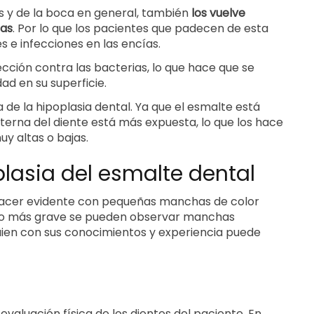
s y de la boca en general, también
los vuelve
ias
. Por lo que los pacientes que padecen de esta
s e infecciones en las encías.
cción contra las bacterias, lo que hace que se
d en su superficie.
 de la hipoplasia dental. Ya que el esmalte está
nterna del diente está más expuesta, lo que los hace
y altas o bajas.
plasia del esmalte dental
 hacer evidente con pequeñas manchas de color
aso más grave se pueden observar manchas
uien con sus conocimientos y experiencia puede
evaluación física de los dientes del paciente. En