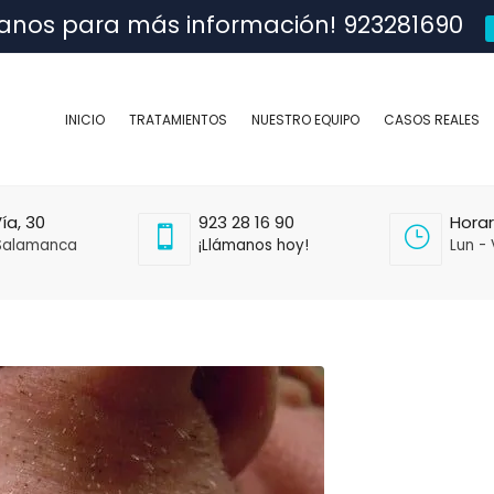
anos para más información! 923281690
INICIO
TRATAMIENTOS
NUESTRO EQUIPO
CASOS REALES
ía, 30
923 28 16 90
Horar
Salamanca
¡Llámanos hoy!
Lun - 