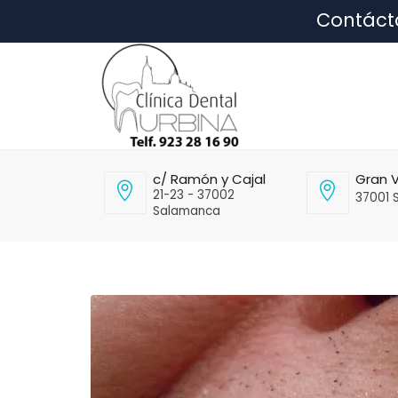
Contáct
c/ Ramón y Cajal
Gran V
21-23 - 37002
37001 
Salamanca