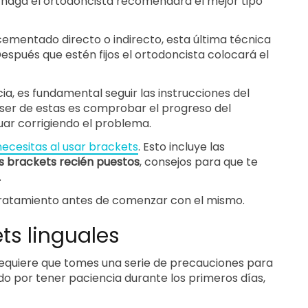
e haga el ortodoncista recomendará el mejor tipo
cementado directo o indirecto, esta última técnica
spués que estén fijos el ortodoncista colocará el
a, es fundamental seguir las instrucciones del
e ser de estas es comprobar el progreso del
uar corrigiendo el problema.
ecesitas al usar brackets
. Esto incluye las
s brackets recién puestos
, consejos para que te
.
 tratamiento antes de comenzar con el mismo.
ts linguales
 requiere que tomes una serie de precauciones para
o por tener paciencia durante los primeros días,