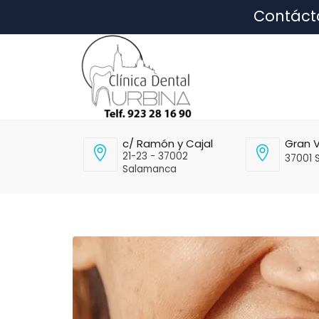
Contáct
c/ Ramón y Cajal
Gran V
21-23 - 37002
37001 
Salamanca