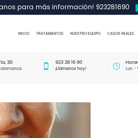
anos para más información! 923281690
INICIO
TRATAMIENTOS
NUESTRO EQUIPO
CASOS REALES
ía, 30
923 28 16 90
Horar
Salamanca
¡Llámanos hoy!
Lun - 