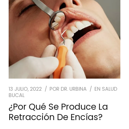
NUESTRO EQUIPO
CASOS REALES
SEGUROS DENTALES
BLOG
PEDIR CITA
13 JULIO, 2022
POR
DR. URBINA
EN
SALUD
BUCAL
¿Por Qué Se Produce La
Retracción De Encías?