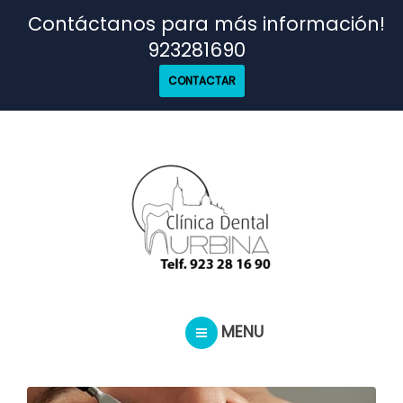
TRATAMIENTOS
Contáctanos para más información!
923281690
NUESTRO EQUIPO
CONTACTAR
CASOS REALES
SEGUROS DENTALES
BLOG
MENU
PEDIR CITA
INICIO
TRATAMIENTOS