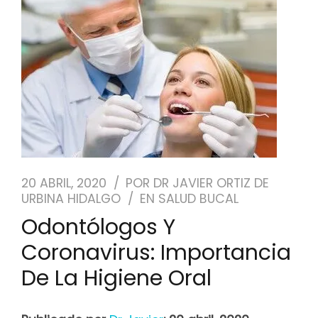
NUESTRO EQUIPO
CASOS REALES
SEGUROS DENTALES
BLOG
20 ABRIL, 2020
POR
DR JAVIER ORTIZ DE
PEDIR CITA
URBINA HIDALGO
EN
SALUD BUCAL
Odontólogos Y
Coronavirus: Importancia
De La Higiene Oral