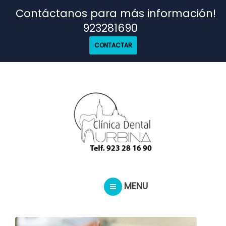
TRATAMIENTOS
Contáctanos para más información!
923281690
NUESTRO EQUIPO
CONTACTAR
CASOS REALES
SEGUROS DENTALES
BLOG
MENU
PEDIR CITA
INICIO
TRATAMIENTOS