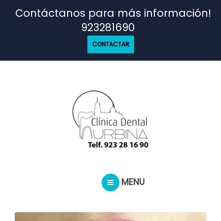
TRATAMIENTOS
Contáctanos para más información!
923281690
NUESTRO EQUIPO
CONTACTAR
CASOS REALES
SEGUROS DENTALES
BLOG
MENU
PEDIR CITA
INICIO
TRATAMIENTOS