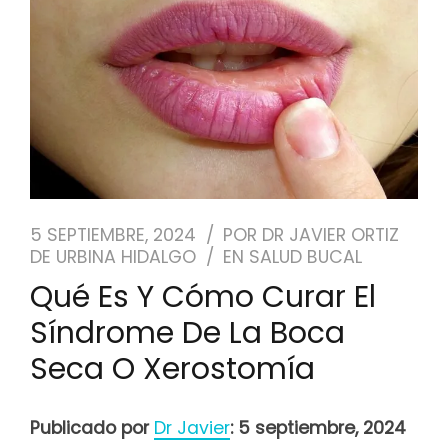
NUESTRO EQUIPO
CASOS REALES
SEGUROS DENTALES
BLOG
5 SEPTIEMBRE, 2024
POR
DR JAVIER ORTIZ
DE URBINA HIDALGO
EN
SALUD BUCAL
PEDIR CITA
Qué Es Y Cómo Curar El
Síndrome De La Boca
Seca O Xerostomía
Publicado por
Dr Javier
: 5 septiembre, 2024