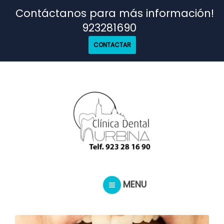
TRATAMIENTOS
Contáctanos para más información!
923281690
NUESTRO EQUIPO
CONTACTAR
CASOS REALES
SEGUROS DENTALES
BLOG
MENU
PEDIR CITA
INICIO
TRATAMIENTOS