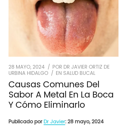
NUESTRO EQUIPO
CASOS REALES
SEGUROS DENTALES
BLOG
28 MAYO, 2024
POR
DR JAVIER ORTIZ DE
URBINA HIDALGO
EN
SALUD BUCAL
PEDIR CITA
Causas Comunes Del
Sabor A Metal En La Boca
Y Cómo Eliminarlo
Publicado por
Dr Javier
: 28 mayo, 2024