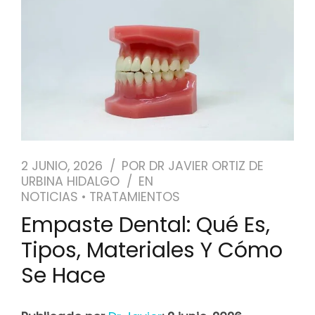
NUESTRO EQUIPO
CASOS REALES
SEGUROS DENTALES
BLOG
2 JUNIO, 2026
POR
DR JAVIER ORTIZ DE
URBINA HIDALGO
EN
PEDIR CITA
NOTICIAS
•
TRATAMIENTOS
Empaste Dental: Qué Es,
Tipos, Materiales Y Cómo
Se Hace