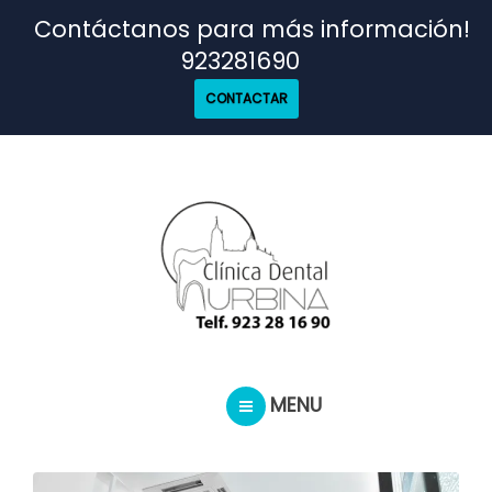
TRATAMIENTOS
Contáctanos para más información!
923281690
NUESTRO EQUIPO
CONTACTAR
CASOS REALES
SEGUROS DENTALES
BLOG
MENU
PEDIR CITA
INICIO
TRATAMIENTOS