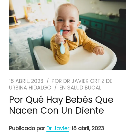
NUESTRO EQUIPO
CASOS REALES
SEGUROS DENTALES
BLOG
PEDIR CITA
18 ABRIL, 2023
POR
DR JAVIER ORTIZ DE
URBINA HIDALGO
EN
SALUD BUCAL
Por Qué Hay Bebés Que
Nacen Con Un Diente
Publicado por
Dr Javier
: 18 abril, 2023