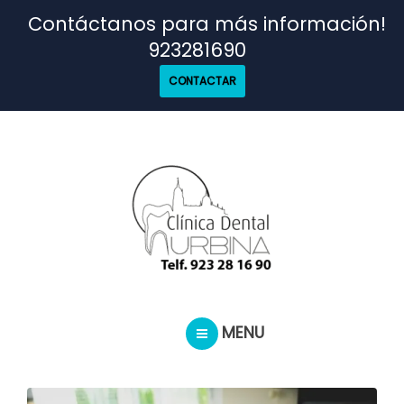
TRATAMIENTOS
Contáctanos para más información!
923281690
NUESTRO EQUIPO
CONTACTAR
CASOS REALES
SEGUROS DENTALES
BLOG
MENU
PEDIR CITA
INICIO
TRATAMIENTOS