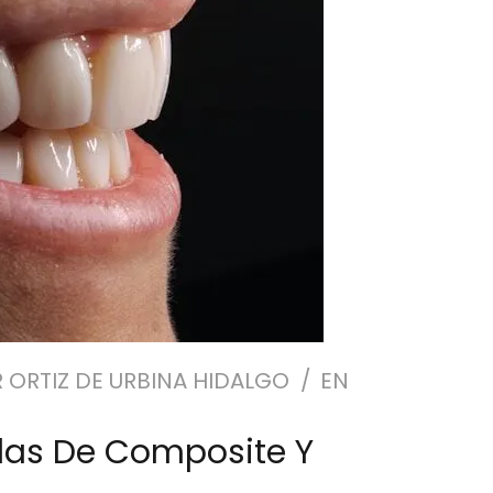
R ORTIZ DE URBINA HIDALGO
EN
llas De Composite Y