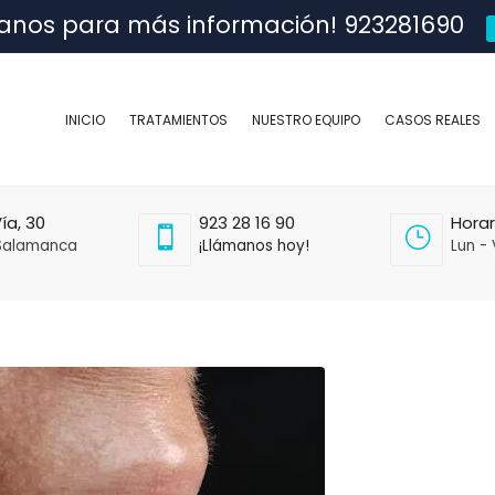
anos para más información! 923281690
INICIO
TRATAMIENTOS
NUESTRO EQUIPO
CASOS REALES
ía, 30
923 28 16 90
Horar
Salamanca
¡Llámanos hoy!
Lun - 