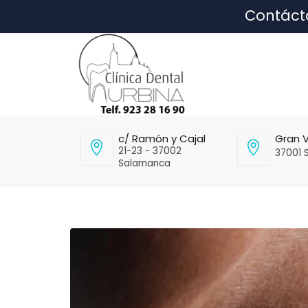
Contáct
c/ Ramón y Cajal
Gran V
21-23 - 37002
37001 
Salamanca