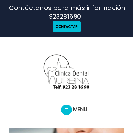
TRATAMIENTOS
Contáctanos para más información!
923281690
NUESTRO EQUIPO
CONTACTAR
CASOS REALES
SEGUROS DENTALES
BLOG
MENU
PEDIR CITA
INICIO
TRATAMIENTOS