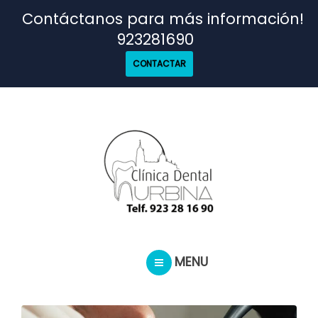
TRATAMIENTOS
Contáctanos para más información!
923281690
NUESTRO EQUIPO
CONTACTAR
CASOS REALES
SEGUROS DENTALES
BLOG
MENU
PEDIR CITA
INICIO
TRATAMIENTOS