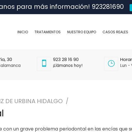
anos para más información! 923281690
INICIO
TRATAMIENTOS
NUESTRO EQUIPO
CASOS REALES
ía, 30
923 28 16 90
Horar
Salamanca
¡Llámanos hoy!
Lun - 
IZ DE URBINA HIDALGO
l
con un grave problema periodontal en las encías que suf