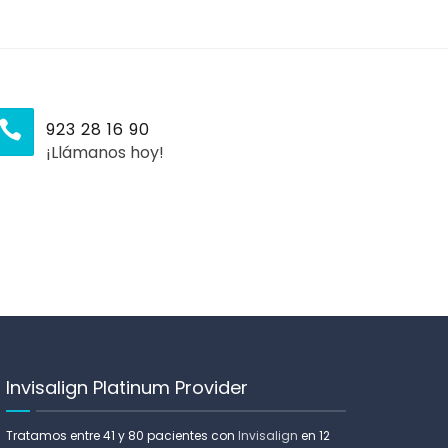
923 28 16 90
¡Llámanos hoy!
Invisalign Platinum Provider
Tratamos entre 41 y 80 pacientes con
Invisalign
en 12