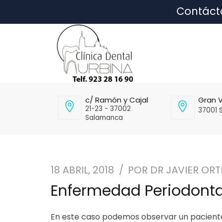
Contáct
c/ Ramón y Cajal
Gran V
21-23 - 37002
37001 
Salamanca
18 ABRIL, 2018
POR
DR JAVIER ORT
Enfermedad Periodonta
En este caso podemos observar un paciente 