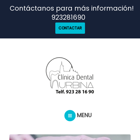
TRATAMIENTOS
Contáctanos para más información!
923281690
NUESTRO EQUIPO
CONTACTAR
CASOS REALES
SEGUROS DENTALES
BLOG
MENU
PEDIR CITA
INICIO
TRATAMIENTOS