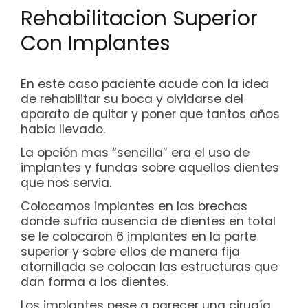
NUESTRO EQUIPO
Rehabilitacion Superior
Con Implantes
CASOS REALES
SEGUROS DENTALES
En este caso paciente acude con la idea
de rehabilitar su boca y olvidarse del
BLOG
aparato de quitar y poner que tantos años
había llevado.
La opción mas “sencilla” era el uso de
PEDIR CITA
implantes y fundas sobre aquellos dientes
que nos servia.
Colocamos implantes en las brechas
donde sufria ausencia de dientes en total
se le colocaron 6 implantes en la parte
superior y sobre ellos de manera fija
atornillada se colocan las estructuras que
dan forma a los dientes.
Los implantes pese a parecer una cirugía