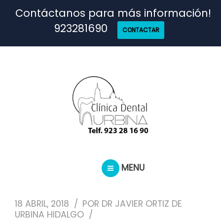
TRATAMIENTOS
Contáctanos para más información!
923281690
CONTACTAR
NUESTRO EQUIPO
CASOS REALES
SEGUROS DENTALES
BLOG
MENU
INICIO
PEDIR CITA
18 ABRIL, 2018
POR
DR JAVIER ORTIZ DE
TRATAMIENTOS
URBINA HIDALGO