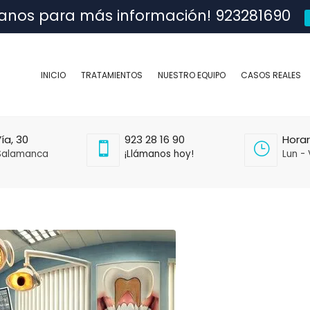
anos para más información! 923281690
INICIO
TRATAMIENTOS
NUESTRO EQUIPO
CASOS REALES
ía, 30
923 28 16 90
Horar
Salamanca
¡Llámanos hoy!
Lun - 