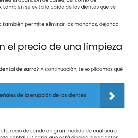
ienes la aparición de caries, así como de
también se evita la caída de los dientes que se
za también permite eliminar las manchas, dejando
n el precio de una limpieza
dental de sarro
? A continuación, te explicamos qué
Señales de la erupción de los dientes
y el precio depende en gran medida de cuál sea el
za dental rutinaria, que está dirigida a pacientes