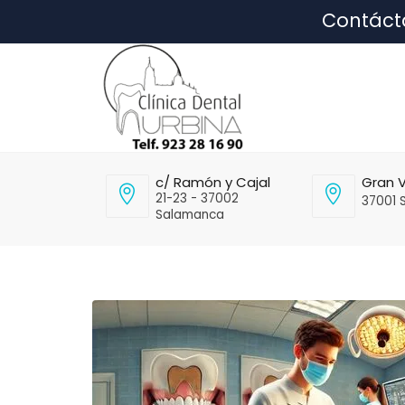
Contáct
c/ Ramón y Cajal
Gran V
21-23 - 37002
37001 
Salamanca