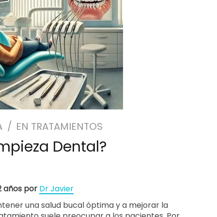
A
EN
TRATAMIENTOS
mpieza Dental?
 2 años por
Dr Javier
antener una salud bucal óptima y a mejorar la
tratamiento suele preocupar a los pacientes. Por