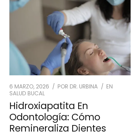
NUESTRO EQUIPO
CASOS REALES
SEGUROS DENTALES
BLOG
PEDIR CITA
6 MARZO, 2026
POR
DR. URBINA
EN
SALUD BUCAL
Hidroxiapatita En
Odontología: Cómo
Remineraliza Dientes